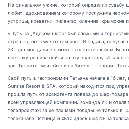
На финальном ужине, который определил судьбу ш
люби», вдохновением которому послужила черномо
устрицы, креветки, пиленгас, оленина, крымские п
«Путь на „Адском шефе“ был сложный и тернистый,
страшно, потому что там рост! Я падала, получала
23 года мне дали возможность стать шефом. Благо
все-таки решила пойти на эту авантюру. И как по
зря. Творите, мечтайте и любите!» — говорит Тать
Свой путь в гастрономии Татьяна начала в 16 лет, 
Sunrise Resort & SPA, который находится под уп
прошла путь от ассистента повара до шеф-повара 
всей управляющей компании. Команда УК и отеля 
телепроектах: за ее плечами победы не только в 
телеканале Пятница и «Кто здесь шеф?!» на телек