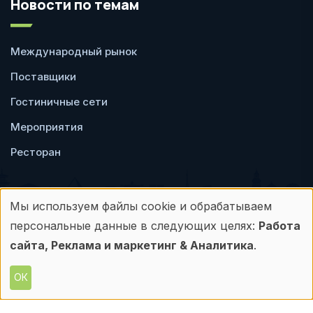
Новости по темам
Международный рынок
Поставщики
Гостиничные сети
Мероприятия
Ресторан
Мы используем файлы cookie и обрабатываем
Использование
персональные данные в следующих целях:
Работа
Пользовательское
Политика
персональных
сайта, Реклама и маркетинг & Аналитика
.
соглашение
конфиденциальности
данных
ОК
© Frontdesk.ru, 2006-2026
и
Любое использование материалов с данного