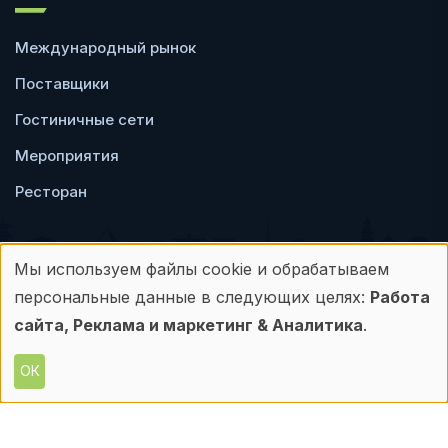
Международный рынок
Поставщики
Гостиничные сети
Мероприятия
Ресторан
Мы используем файлы cookie и обрабатываем
Использование
персональные данные в следующих целях:
Работа
Пользовательское
Политика
персональных
сайта, Реклама и маркетинг & Аналитика
.
соглашение
конфиденциальности
данных
ОК
© Frontdesk.ru, 2006-2026
и
Любое использование материалов с данного
сайта допускается только с письменного
файлов