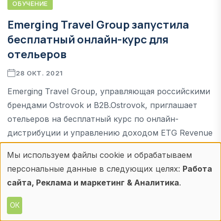
ОБУЧЕНИЕ
Emerging Travel Group запустила
бесплатный онлайн-курс для
отельеров
28 ОКТ. 2021
Emerging Travel Group, управляющая российскими
брендами Ostrovok и B2B.Ostrovok, приглашает
отельеров на бесплатный курс по онлайн-
дистрибуции и управлению доходом ETG Revenue
School. Курс стартует уже 1 ноября
Мы используем файлы cookie и обрабатываем
Использование
персональные данные в следующих целях:
Работа
ПОДРОБНЕЕ
персональных
сайта, Реклама и маркетинг & Аналитика
.
данных
ОК