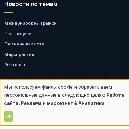
Новости по темам
Международный рынок
Поставщики
Гостиничные сети
Мероприятия
Ресторан
Мы используем файлы cookie и обрабатываем
Использование
персональные данные в следующих целях:
Работа
Пользовательское
Политика
персональных
сайта, Реклама и маркетинг & Аналитика
.
соглашение
конфиденциальности
данных
ОК
© Frontdesk.ru, 2006-2026
и
Любое использование материалов с данного