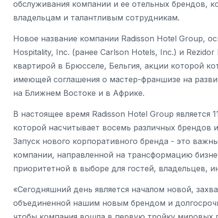
обслуживания компании и ее отельных брендов, к
владельцам и талантливым сотрудникам.
Новое название компании Radisson Hotel Group, о
Hospitality, Inc. (ранее Carlson Hotels, Inc.) и Rez
квартирой в Брюсселе, Бельгия, акции которой к
имеющей соглашения о мастер-франшизе на развит
на Ближнем Востоке и в Африке.
В настоящее время Radisson Hotel Group является 
которой насчитывает восемь различных брендов и
Запуск нового корпоративного бренда - это важны
компании, направленной на трансформацию бизне
приоритетной в выборе для гостей, владельцев, и
«Сегодняшний день является началом новой, захва
объединенной нашим новым брендом и долгосрочн
чтобы компания вошла в первую тройку мировых 