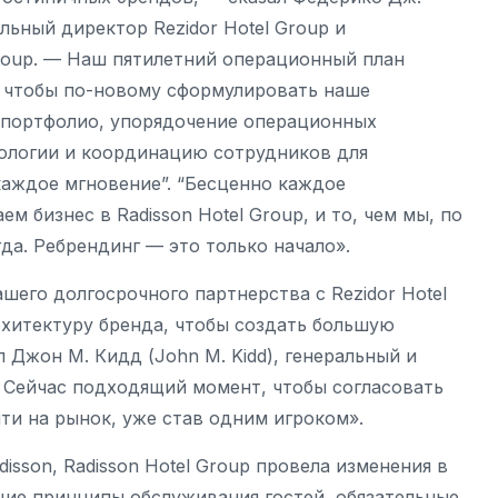
альный директор Rezidor Hotel Group и
Group. — Наш пятилетний операционный план
, чтобы по-новому сформулировать наше
 портфолио, упорядочение операционных
нологии и координацию сотрудников для
аждое мгновение”. “Бесценно каждое
м бизнес в Radisson Hotel Group, и то, чем мы, по
гда. Ребрендинг — это только начало».
шего долгосрочного партнерства с Rezidor Hotel
хитектуру бренда, чтобы создать большую
 Джон М. Кидд (John M. Kidd), генеральный и
 — Сейчас подходящий момент, чтобы согласовать
ти на рынок, уже став одним игроком».
sson, Radisson Hotel Group провела изменения в
ие принципы обслуживания гостей, обязательные