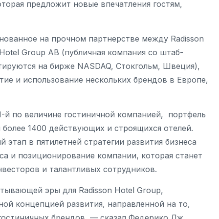
оторая предложит новые впечатления гостям,
снованное на прочном партнерстве между Radisson
idor Hotel Group AB (публичная компания со штаб-
отируются на бирже NASDAQ, Стокгольм, Швеция),
ие и использование нескольких брендов в Европе,
11-й по величине гостиничной компанией, портфель
 более 1400 действующих и строящихся отелей.
й этап в пятилетней стратегии развития бизнеса
са и позиционирование компании, которая станет
нвесторов и талантливых сотрудников.
тывающей эры для Radisson Hotel Group,
ой концепцией развития, направленной на то,
гостиничных брендов, — сказал Федерико Дж.