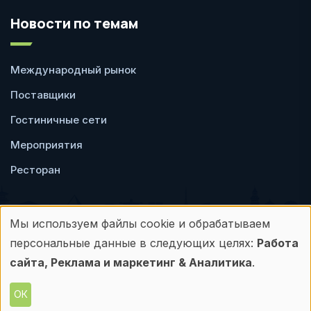
Новости по темам
Международный рынок
Поставщики
Гостиничные сети
Мероприятия
Ресторан
Мы используем файлы cookie и обрабатываем
Использование
персональные данные в следующих целях:
Работа
Пользовательское
Политика
персональных
сайта, Реклама и маркетинг & Аналитика
.
соглашение
конфиденциальности
данных
ОК
© Frontdesk.ru, 2006-2026