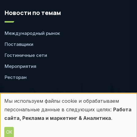
Новости по темам
Международный рынок
Поставщики
Гостиничные сети
Мероприятия
Ресторан
Мы используем файлы cookie и обрабатываем
Использование
персональные данные в следующих целях:
Работа
Пользовательское
Политика
персональных
сайта, Реклама и маркетинг & Аналитика
.
соглашение
конфиденциальности
данных
ОК
© Frontdesk.ru, 2006-2026