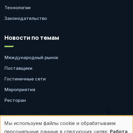
Технологии
Законодательство
Новости по темам
Международный рынок
Поставщики
Гостиничные сети
Мероприятия
Ресторан
Мы используем файлы cookie и обрабатываем
Использование
персональные данные в следующих целях:
Работа