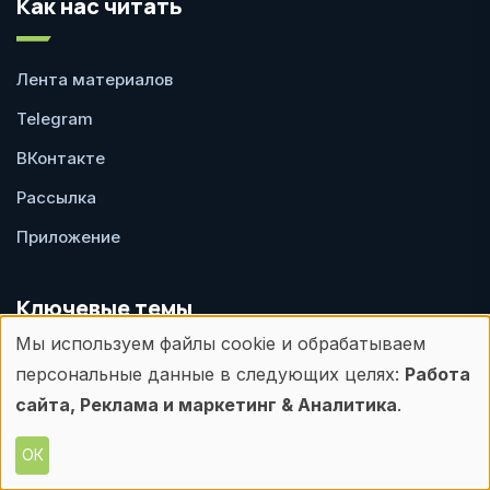
Как нас читать
Лента материалов
Telegram
ВКонтакте
Рассылка
Приложение
Ключевые темы
Мы используем файлы cookie и обрабатываем
Использование
персональные данные в следующих целях:
Работа
Открытия
персональных
сайта, Реклама и маркетинг & Аналитика
.
Проекты
данных
ОК
Назначения