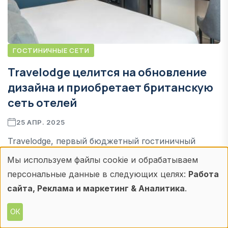
ГОСТИНИЧНЫЕ СЕТИ
Travelodge целится на обновление
дизайна и приобретает британскую
сеть отелей
25 АПР. 2025
Travelodge, первый бюджетный гостиничный
бренд Великобритании, который управляет более
Мы используем файлы cookie и обрабатываем
Использование
чем 600 отелями на территории Великобритании,
персональные данные в следующих целях:
Работа
а также в Ирландии и Испании, выкупает 11
персональных
сайта, Реклама и маркетинг & Аналитика
.
британских отелей Hotel Campanile. Также в
данных
планах - редизайн и прочие нововведения
ОК