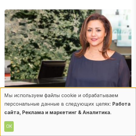
Мы используем файлы cookie и обрабатываем
Использование
персональные данные в следующих целях:
Работа
HOLIDAY INN
персональных
сайта, Реклама и маркетинг & Аналитика
.
Мариам Хаваджа возглавила отель
данных
Холидей Инн Москва Лесная
ОК