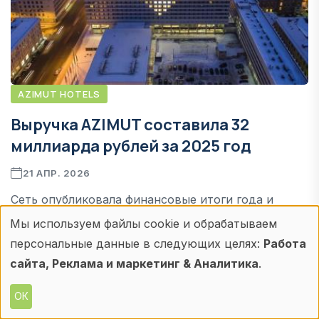
AZIMUT HOTELS
Выручка AZIMUT составила 32
миллиарда рублей за 2025 год
21 АПР. 2026
Сеть опубликовала финансовые итоги года и
подтвердила скорое открытие бывшей сочинской
Мы используем файлы cookie и обрабатываем
Использование
гостиницы "Москва"
персональные данные в следующих целях:
Работа
персональных
сайта, Реклама и маркетинг & Аналитика
.
ПОДРОБНЕЕ
данных
ОК