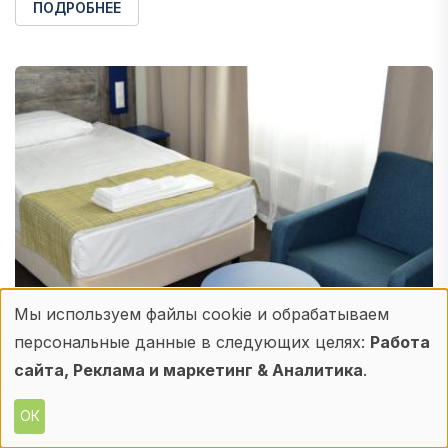
ПОДРОБНЕЕ
Мы используем файлы cookie и обрабатываем
Использование
персональные данные в следующих целях:
Работа
персональных
сайта, Реклама и маркетинг & Аналитика
.
АЛЬЯНС ОТЕЛЬ МЕНЕДЖМЕНТ
данных
УК «Альянс Отель Менеджмент»
ОК