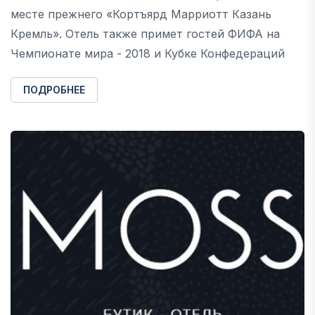
месте прежнего «Кортъярд Марриотт Казань
Кремль». Отель также примет гостей ФИФА на
Чемпионате мира - 2018 и Кубке Конфедераций
ПОДРОБНЕЕ